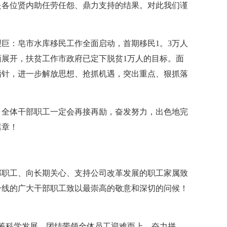
是各位贤内助任劳任怨、鼎力支持的结果。对此我们谨
巨：皂市水库移民工作全面启动，首期移民1。3万人
展开，扶贫工作市政府已定下脱贫1万人的目标。面
指针，进一步解放思想、抢抓机遇，突出重点、狠抓落
）全体干部职工一定会再接再励，奋发努力，出色地完
篇章！
部职工、向长期关心、支持公司改革发展的职工家属致
一线的广大干部职工致以最崇高的敬意和深切的问候！
筹科学发展，团结带领全体员工迎难而上、奋力拼