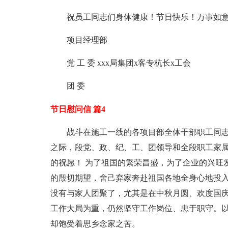
祝员工同志们身体健康！节日快乐！万事如
项目经理部
党 工 委 xxx局集团x客专杭长x工会
团 委
节日慰问信 篇4
战斗在施工一线的各项目部全体干部职工同志们
之际，段党、政、纪、工、团领导和全段职工家
的祝愿！ 为了祖国的繁荣昌盛，为了企业的兴旺
的殷切期望，舍己弃家奔赴祖国各地全身心地投
没有与家人团聚了，尤其是在中秋月圆、欢度国
工作大局为重，仍然坚守工作岗位、忠于职守。以
却饱受着思乡念家之苦。