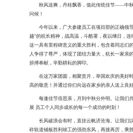
秋风送爽，丹桂飘香，值此传统佳节——中
问候！
今年以来，广大参建员工在项目部的正确领导
越”的杭长精神，战高温，斗酷署，夜以继日，连
这一具有里程碑意义的重大胜利，包含着同志们
人争得了尊严，体现了团结力量大，杭长一家亲
拚搏奉献，辛勤耕耘的脚印。
在这万家团圆，相聚赏月，举国欢庆的美好
高的敬意！并通过你们向远在家乡的亲人送上良
每逢佳节倍思亲，月到中秋分外明。让我们
展 员工个人同步成长的每一个成功的时刻！
长风破浪会有时，直挂云帆济沧海。让我们
砟轨道铺板胜利竣工的强劲东风，再接再厉，乘