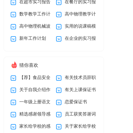
在超市实习报告
在餐厅的实习报
学说课稿3篇
习报告模板汇编6篇
篇
数学教学工作计
高中物理教学计
八篇
告5篇
高中物理机械波
实用的说课稿模
划
划合集6篇
新年工作计划
在企业的实习报
说课稿
板四篇
告4篇
猜你喜欢
【荐】食品安全
有关技术员辞职
关于自我介绍作
有关上课保证书
承诺书
报告四篇
一年级上册语文
恋爱保证书
文锦集8篇
集锦十篇
精选感谢领导感
员工获奖答谢词
教学计划模板汇总7
家长给学校的感
关于家长给学校
谢信合集七篇
篇