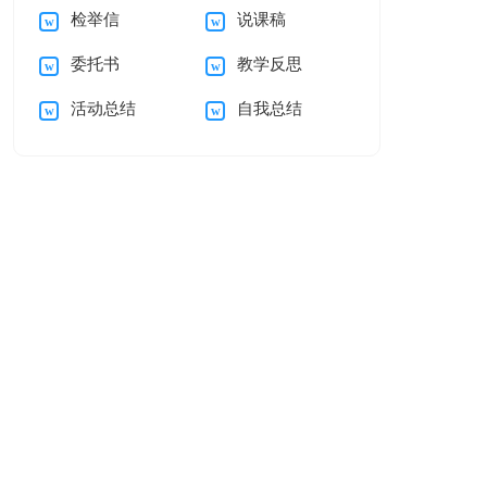
检举信
说课稿
谢信集合5篇
的感谢信汇编五篇
委托书
教学反思
活动总结
自我总结