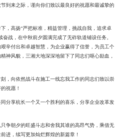
秋节到来之际，谨向你们致以最良好的祝愿和最诚挚的
下，高扬“严把标准，精益管理，挑战自我，追求卓
续奋战，在中秋前夕圆满完成了无砟轨道铺设任务。
的艰辛付出和卓越智慧，为企业赢得了信誉，为员工个
的精神风貌，三湘大地深深地留下了同志们呕心励血，
时刻，向依然战斗在施工一线忘我工作的同志们致以崇
好的祝愿！
共同分享杭长一个又一个胜利的喜乐，分享企业改革发
以只争朝夕的旺盛斗志和舍我其谁的高昂气势，乘借无
胜前进，续写更加灿烂辉煌的新篇章！