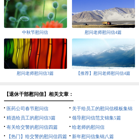
中秋节慰问信
慰问老师慰问信4篇
慰问老师慰问信3篇
【推荐】慰问老师慰问信4篇
【退休干部慰问信】相关文章：
医药公司春节慰问信
关于给员工的慰问信模板集锦
精选给员工的慰问信3篇
8篇
领导慰问信范文锦集5篇
有关给交警的慰问信四篇
给老师的慰问信
【热门】给交警的慰问信四篇
新年慰问信集锦八篇