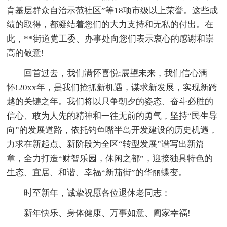
育基层群众自治示范社区”等18项市级以上荣誉。这些成
绩的取得，都凝结着您们的大力支持和无私的付出。在
此，**街道党工委、办事处向您们表示衷心的感谢和崇
高的敬意!
回首过去，我们满怀喜悦;展望未来，我们信心满
怀!20xx年，是我们抢抓新机遇，谋求新发展，实现新跨
越的关键之年。我们将以只争朝夕的姿态、奋斗必胜的
信心、敢为人先的精神和一往无前的勇气，坚持“民生导
向”的发展道路，依托钓鱼嘴半岛开发建设的历史机遇，
力求在新起点、新阶段为全区“转型发展”谱写出新篇
章，全力打造“财智乐园，休闲之都”，迎接独具特色的
生态、宜居、和谐、幸福“新茄街”的华丽蝶变。
时至新年，诚挚祝愿各位退休老同志：
新年快乐、身体健康、万事如意、阖家幸福!