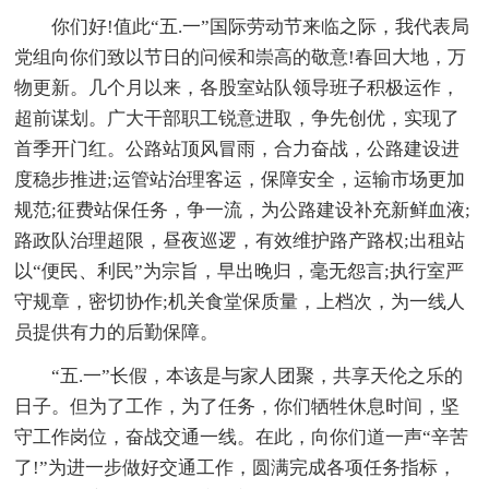
你们好!值此“五.一”国际劳动节来临之际，我代表局
党组向你们致以节日的问候和崇高的敬意!春回大地，万
物更新。几个月以来，各股室站队领导班子积极运作，
超前谋划。广大干部职工锐意进取，争先创优，实现了
首季开门红。公路站顶风冒雨，合力奋战，公路建设进
度稳步推进;运管站治理客运，保障安全，运输市场更加
规范;征费站保任务，争一流，为公路建设补充新鲜血液;
路政队治理超限，昼夜巡逻，有效维护路产路权;出租站
以“便民、利民”为宗旨，早出晚归，毫无怨言;执行室严
守规章，密切协作;机关食堂保质量，上档次，为一线人
员提供有力的后勤保障。
“五.一”长假，本该是与家人团聚，共享天伦之乐的
日子。但为了工作，为了任务，你们牺牲休息时间，坚
守工作岗位，奋战交通一线。在此，向你们道一声“辛苦
了!”为进一步做好交通工作，圆满完成各项任务指标，