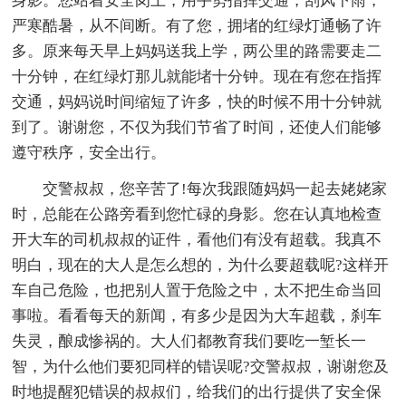
身影。您站着安全岗上，用手势指挥交通，刮风下雨，
严寒酷暑，从不间断。有了您，拥堵的红绿灯通畅了许
多。原来每天早上妈妈送我上学，两公里的路需要走二
十分钟，在红绿灯那儿就能堵十分钟。现在有您在指挥
交通，妈妈说时间缩短了许多，快的时候不用十分钟就
到了。谢谢您，不仅为我们节省了时间，还使人们能够
遵守秩序，安全出行。
交警叔叔，您辛苦了!每次我跟随妈妈一起去姥姥家
时，总能在公路旁看到您忙碌的身影。您在认真地检查
开大车的司机叔叔的证件，看他们有没有超载。我真不
明白，现在的大人是怎么想的，为什么要超载呢?这样开
车自己危险，也把别人置于危险之中，太不把生命当回
事啦。看看每天的新闻，有多少是因为大车超载，刹车
失灵，酿成惨祸的。大人们都教育我们要吃一堑长一
智，为什么他们要犯同样的错误呢?交警叔叔，谢谢您及
时地提醒犯错误的叔叔们，给我们的出行提供了安全保