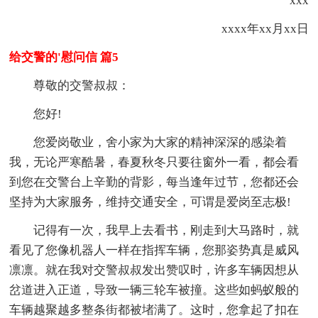
xxx
xxxx年xx月xx日
给交警的'慰问信 篇5
尊敬的交警叔叔：
您好!
您爱岗敬业，舍小家为大家的精神深深的感染着
我，无论严寒酷暑，春夏秋冬只要往窗外一看，都会看
到您在交警台上辛勤的背影，每当逢年过节，您都还会
坚持为大家服务，维持交通安全，可谓是爱岗至志极!
记得有一次，我早上去看书，刚走到大马路时，就
看见了您像机器人一样在指挥车辆，您那姿势真是威风
凛凛。就在我对交警叔叔发出赞叹时，许多车辆因想从
岔道进入正道，导致一辆三轮车被撞。这些如蚂蚁般的
车辆越聚越多整条街都被堵满了。这时，您拿起了扣在