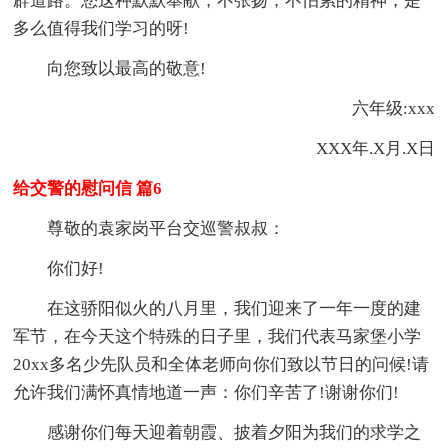
辟道路。您这种默默奉献，不张扬，不怕累的精神，是
多么值得我们学习的呀!
向您致以最高的敬意!
六年级:xxx
XXX年.X月.X日
给交警的慰问信 篇6
尊敬的袁家岗平台交巡警叔叔：
你们好!
在这骄阳似火的八月里，我们迎来了一年一度的建
军节，在今天这个特殊的日子里，我们代表马家堡小学
20xx多名少先队员和全体老师向你们致以节日的问候!请
允许我们满怀真情地道一声：你们辛苦了!谢谢你们!
感谢你们每天迎着朝霞、披着夕阳为我们的求学之