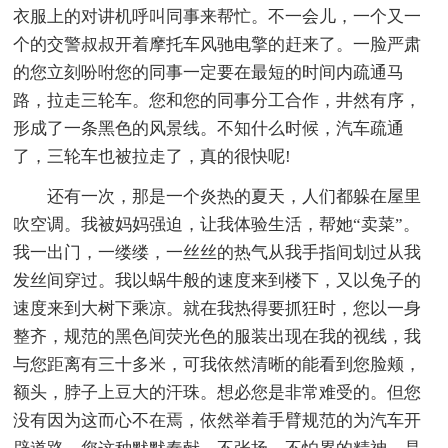
衣服上的对讲机呼叫同事来帮忙。不一会儿，一个又一
个的交警叔叔开着摩托车风驰电擎的赶来了。一脸严肃
的您立刻吩咐您的同事一定要在最短的时间内疏通马
路，拉走三轮车。您和您的同事分工合作，井然有序，
形成了一条黑色的风景线。不知什么时候，汽车疏通
了，三轮车也被拉走了，真的很快呢!
还有一次，那是一个炎热的夏天，人们都躲在屋里
吹空调。我被妈妈强迫，让我体验生活，帮她“卖菜”。
我一出门，一缕缕，一丝丝的热气从我手指间划过从我
发丝间穿过。我以蜗牛般的速度来到楼下，又以兔子的
速度来到大树下乘凉。就在我热得要抓狂时，您以一身
整齐，规范的黑色间荧光色的服装出现在我的视线，我
与您距离有三十多米，可我依然清晰的能看到您脸颊，
额头，脖子上豆大的汗珠。想必您是非常难受的。但您
没有因为这而心不在焉，依然举着手臂规范的为汽车开