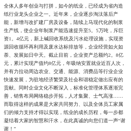
全体人多年创业与打拼，如今的纸业，已经成为省内造
纸行业龙头企业之一。近年来，企业逐步淘汰落后产
能，新增与改扩建厂房及设备，陆续上马现代化的制浆
生产线，使企业年制浆产能迅速提升至5。5万吨，斥巨
资1。4亿元，新上碱回收系统及污水处理设施，实现资
源回收循环再利用及废水达标排放等，企业经营如火如
荼、发展如日中天。截止目前，企业资产总额约2。8亿
元，累计实现产值约8亿元，年吸纳安置就业近百人次，
并有力拉动周边农业、交通、能源、消费品等行业企业
快速发展，为驻地经济繁荣及社会和谐稳定做出应有的
贡献。同时企业文化不断深入，标准化管理体系逐渐完
善，销售布局网络稳步开拓，人才集聚、士气高涨……
而取得这样的成果是大家共同努力、以及全体员工家属
们的倾力支持才得以实现，纸业的成长历程，每一步都
凝结着大家的智慧和汗水，在此真诚的向您们道一声“谢
谢！”