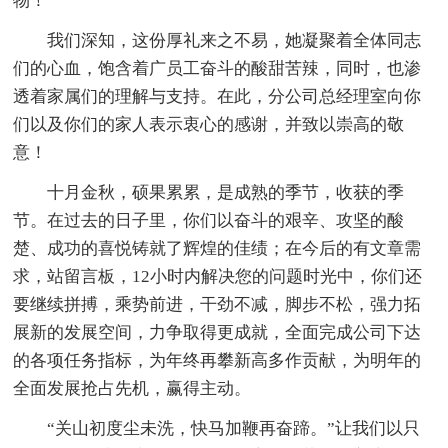
物！
我们深知，这份厚礼来之不易，她凝聚着全体同志
们的心血，饱含着广员工奋斗的酸甜苦辣，同时，也渗
透着家属们的理解与支持。在此，分公司总经理室向你
们以及你们的家人表示衷心的感谢，并致以崇高的敬
意！
十月金秋，硕果累累，是成熟的季节，收获的季
节。在过去的日子里，你们以奋斗的艰辛、攻坚的酸
楚、成功的喜悦铸就了辉煌的佳绩；在今后的有文章需
求，站留言板，12小时内解决您的问题时光中，你们还
要继续拼搏，乘势前进，干劲不减，脚步不松，强力拓
展新的发展空间，力争取得更成就，全面完成公司下达
的各项任务指标，为年终再攀新高多作贡献，为明年的
全面发展抢占先机，赢得主动。
“关山初度尘未洗，快马加鞭再奋蹄。”让我们以只