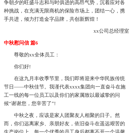
争朝夕的旺盛斗志和与时俱进的高昂气势，沉着应对各
种挑战，在充满无限商机的保险市场上，团结一心，携
手共进，倾力打造金字品牌，共创新辉煌！
xx公司总经理室
中秋慰问信 篇6
尊敬的xx全体员工：
你们好!
在这九月丰收季节里，我们即将迎来中华民族传统
节日——中秋佳节。我谨代表xxxx集团向一直奋斗在施
工一线的每一位员工以及你们的家属致以最诚挚的问
候“谢谢您，您辛苦了”!
中秋之夜，应该是家人团聚友人相聚的日子。然
而，你们远离家乡、亲朋好友，依旧奋斗在遥远艰苦的
生产岗位上。每一个优秀的员工身后都离不开一个温馨