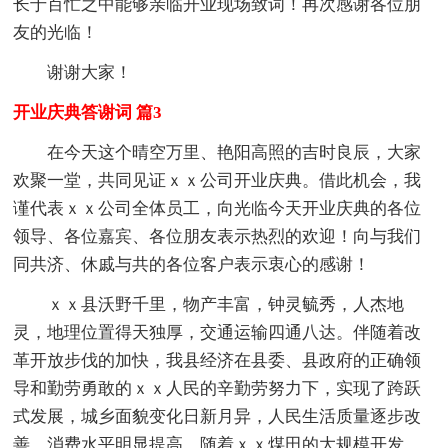
长于百忙之中能够亲临开业现场致词！再次感谢各位朋
友的光临！
谢谢大家！
开业庆典答谢词 篇3
在今天这个晴空万里、艳阳高照的吉时良辰，大家
欢聚一堂，共同见证ｘｘ公司开业庆典。借此机会，我
谨代表ｘｘ公司全体员工，向光临今天开业庆典的各位
领导、各位嘉宾、各位朋友表示热烈的欢迎！向与我们
同共济、休戚与共的各位客户表示衷心的感谢！
ｘｘ县沃野千里，物产丰富，钟灵毓秀，人杰地
灵，地理位置得天独厚，交通运输四通八达。伴随着改
革开放步伐的加快，我县经济在县委、县政府的正确领
导和勤劳勇敢的ｘｘ人民的辛勤劳努力下，实现了跨跃
式发展，城乡面貌变化日新月异，人民生活质量逐步改
善，消费水平明显提高。随着ｘｘ煤田的大规模开发、