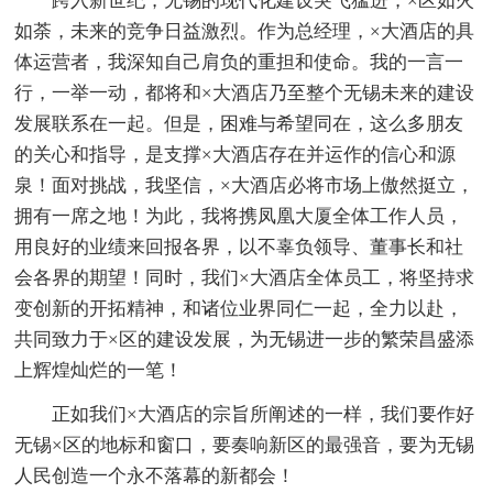
跨入新世纪，无锡的现代化建设突飞猛进，×区如火
如荼，未来的竞争日益激烈。作为总经理，×大酒店的具
体运营者，我深知自己肩负的重担和使命。我的一言一
行，一举一动，都将和×大酒店乃至整个无锡未来的建设
发展联系在一起。但是，困难与希望同在，这么多朋友
的关心和指导，是支撑×大酒店存在并运作的信心和源
泉！面对挑战，我坚信，×大酒店必将市场上傲然挺立，
拥有一席之地！为此，我将携凤凰大厦全体工作人员，
用良好的业绩来回报各界，以不辜负领导、董事长和社
会各界的期望！同时，我们×大酒店全体员工，将坚持求
变创新的开拓精神，和诸位业界同仁一起，全力以赴，
共同致力于×区的建设发展，为无锡进一步的繁荣昌盛添
上辉煌灿烂的一笔！
正如我们×大酒店的宗旨所阐述的一样，我们要作好
无锡×区的地标和窗口，要奏响新区的最强音，要为无锡
人民创造一个永不落幕的新都会！