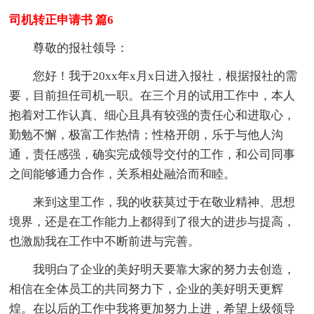
司机转正申请书 篇6
尊敬的报社
领导：
您好！我于20xx年x月x日进入报社，根据报社的需
要，目前担任司机一职。在三个月的试用工作中，本人
抱着对工作认真、细心且具有较强的责任心和进取心，
勤勉不懈，极富工作热情；性格开朗，乐于与他人沟
通，责任感强，确实完成
领导交付的工作，和公司同事
之间能够通力合作，关系相处融洽而和睦。
来到这里工作，我的收获莫过于在敬业
精神、
思想
境界，还是在工作能力上都得到了很大的进步与提高，
也激励我在工作中不断前进与完善。
我明白了企业的美好明天要靠大家的努力去创造，
相信在全体员工的共同努力下，企业的美好明天更辉
煌。在以后的工作中我将更加努力上进，希望上级
领导