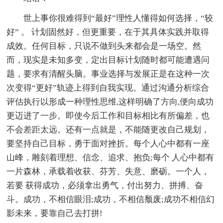
世上事你很难得到“最好”理性人懂得如何选择，“较
好” 。 计划固然好，但更重要，在于其具体实践并取得
成效。任何目标，只说不做到头来都会是一场空。然
而，现实是未知多变，定出目标计划随时都可能遭遇问
题，要求有清醒头脑。事业选择与发展正是在这种一次
次变得“更好”轨迹上得到自我实现。通过沟通分析综合
评估执行以形成一种理性思维,这样明确了方向,便向成功
更迈进了一步。即使今后工作和目标相比有所偏差，也
不会差距太远。还有一点就是，不能随更改自己规划，
要坚持自己目标，勇于面对挫折。每个人心中都有一座
山峰，雕刻着理想、信念、追求、抱负;每个 人心中都有
一片森林，承载着收获、芬芳、失意、磨砺。一个人，
若要 获得成功，必须拿出勇气，付出努力、拼搏、奋
斗。成功，不相信眼泪;成功，不相信颓废;成功不相信幻
影未来，要靠自己去打拼!