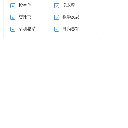
检举信
说课稿
谢信集合5篇
的感谢信汇编五篇
委托书
教学反思
活动总结
自我总结