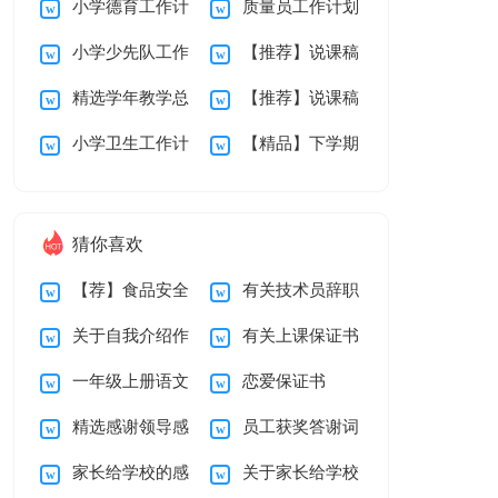
小学德育工作计
质量员工作计划
初中集锦四篇
说课稿三篇
小学少先队工作
【推荐】说课稿
划
精选学年教学总
【推荐】说课稿
计划
范文集锦7篇
小学卫生工作计
【精品】下学期
结范文汇总6篇
4篇
划
教学总结10篇
猜你喜欢
【荐】食品安全
有关技术员辞职
关于自我介绍作
有关上课保证书
承诺书
报告四篇
一年级上册语文
恋爱保证书
文锦集8篇
集锦十篇
精选感谢领导感
员工获奖答谢词
教学计划模板汇总7
家长给学校的感
关于家长给学校
谢信合集七篇
篇