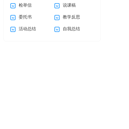
检举信
说课稿
谢信集合5篇
的感谢信汇编五篇
委托书
教学反思
活动总结
自我总结