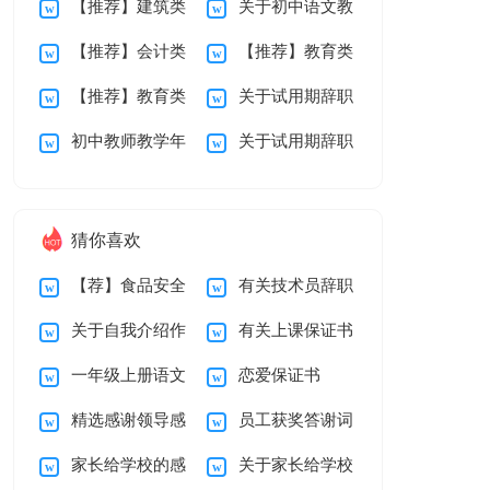
【推荐】建筑类
关于初中语文教
告4篇
实习报告4篇
【推荐】会计类
【推荐】教育类
学生实习报告4篇
学工作总结锦集十篇
【推荐】教育类
关于试用期辞职
实习报告4篇
实习报告4篇
初中教师教学年
关于试用期辞职
实习报告3篇
报告模板9篇
度工作总结
报告模板锦集5篇
猜你喜欢
【荐】食品安全
有关技术员辞职
关于自我介绍作
有关上课保证书
承诺书
报告四篇
一年级上册语文
恋爱保证书
文锦集8篇
集锦十篇
精选感谢领导感
员工获奖答谢词
教学计划模板汇总7
家长给学校的感
关于家长给学校
谢信合集七篇
篇