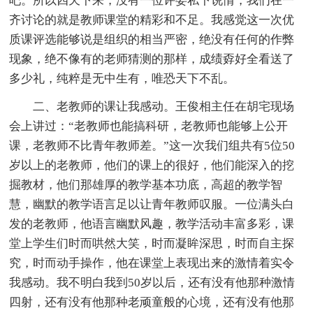
吧。所以四天下来，没有一位评委私下说情，我们在一
齐讨论的就是教师课堂的精彩和不足。我感觉这一次优
质课评选能够说是组织的相当严密，绝没有任何的作弊
现象，绝不像有的老师猜测的那样，成绩孬好全看送了
多少礼，纯粹是无中生有，唯恐天下不乱。
二、老教师的课让我感动。王俊相主任在胡宅现场
会上讲过：“老教师也能搞科研，老教师也能够上公开
课，老教师不比青年教师差。”这一次我们组共有5位50
岁以上的老教师，他们的课上的很好，他们能深入的挖
掘教材，他们那雄厚的教学基本功底，高超的教学智
慧，幽默的教学语言足以让青年教师叹服。一位满头白
发的老教师，他语言幽默风趣，教学活动丰富多彩，课
堂上学生们时而哄然大笑，时而凝眸深思，时而自主探
究，时而动手操作，他在课堂上表现出来的激情着实令
我感动。我不明白我到50岁以后，还有没有他那种激情
四射，还有没有他那种老顽童般的心境，还有没有他那