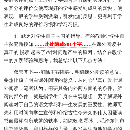
要确实评到点子上才行，要贴合这节课的实际才行。恰
如其分的评价会使表现好的学生感受到成功的喜悦，使
表现一般的学生受到激励，引发他们反思，更有利于学
生养成良好的评价习惯和学习习惯。
4、缺乏对学生自主学习的指导。有的教师让学生自
主探究新授知
……此处隐藏901个字……
在课外阅读中
真正的 悦读 起来了?针对问题产生的原因，结合在教学
中的实践经验和思考，我总结出以下几点方法：
双管齐下----消除主客障碍，明确课外阅读的意义。
要想让孩子明白课外阅读的意义，从内心里真正爱上课
外阅读，笔者认为，需要具备内外两方面的的条件。所
谓内部条件，就是指学生自身在主观思想上要了解课外
阅读对于自己的语文学习和一生发展的重要性。教师可
先利用时间向学生宣传和介绍古往今来众多伟人因爱读
书而最终有所成就的轶事，如陈毅吃 墨水 ，毛泽东闹市
读书等故事，利用榜样的力量，激发学生向他们学习的