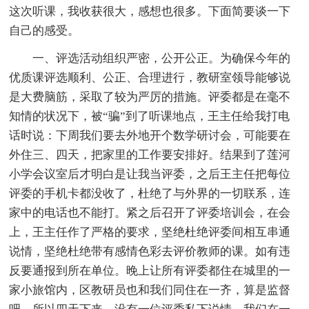
这次听课，我收获很大，感想也很多。下面简要谈一下
自己的感受。
一、评选活动组织严密，公开公正。为确保今年的
优质课评选顺利、公正、合理进行，教研室领导能够说
是大费脑筋，采取了较为严厉的措施。评委都是在毫不
知情的状况下，被“骗”到了听课地点，王主任给我打电
话时说：下周我们要去外地开个数学研讨会，可能要在
外住三、四天，把家里的工作要安排好。结果到了莲河
小学会议室后才明白是让我当评委，之后王主任把每位
评委的手机卡都没收了，杜绝了与外界的一切联系，连
家中的电话也不能打。紧之后召开了评委培训会，在会
上，王主任作了严格的要求，坚绝杜绝评委间相互串通
说情，坚绝杜绝带有感情色彩去评价教师的课。如有违
反要通报到所在单位。晚上让所有评委都住在城里的一
家小旅馆内，区教研员也和我们同住在一齐，算是监督