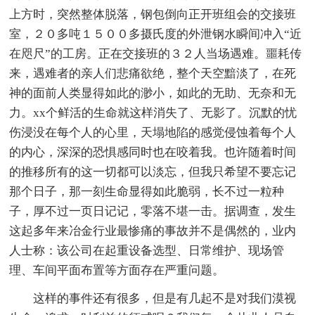
上方时，突然整体脱落，钢包倒向正开班组会的交接班
室，２０多吨１５００多摄氏度的外泄钢水瞬间冲入“近
在咫尺”的工房。正在交接班的３２人当场遇难。噩耗传
来，遇难者的亲人们悲痛欲绝，整个天空黯淡了，在死
神的面前人类显得如此的渺小，如此的无助、无奈和无
力。xx个鲜活的生命就这样消失了、无影了。沉默的忧
伤浸没在每个人的心里，天塌地陷的感觉侵蚀着每个人
的内心，深深的恐惧感同时也在咬着我。也许随着时间
的推移所有的这一切都可以淡忘，但我只希望不要忘记
那个日子，那一刻生命显得如此脆弱，长不过一粒种
子，厚不过一页日记记，零落不堪一击。据调查，发生
这起多年来冶金行业最惨痛的事故并不是偶然的，业内
人士称：该公司在起重设备选型、日常维护、现场管
理、车间平面布置等方面存在严重问题。
这样的事件还有很多，但是有几起不是对我们漠视