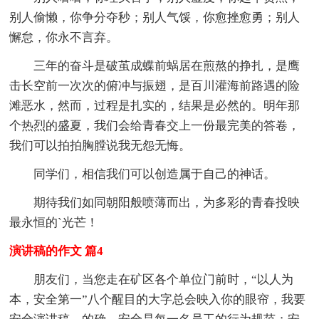
别人偷懒，你争分夺秒；别人气馁，你愈挫愈勇；别人
懈怠，你永不言弃。
三年的奋斗是破茧成蝶前蜗居在煎熬的挣扎，是鹰
击长空前一次次的俯冲与振翅，是百川灌海前路遇的险
滩恶水，然而，过程是扎实的，结果是必然的。明年那
个热烈的盛夏，我们会给青春交上一份最完美的答卷，
我们可以拍拍胸膛说我无怨无悔。
同学们，相信我们可以创造属于自己的神话。
期待我们如同朝阳般喷薄而出，为多彩的青春投映
最永恒的`光芒！
演讲稿的作文 篇4
朋友们，当您走在矿区各个单位门前时，“以人为
本，安全第一”八个醒目的大字总会映入你的眼帘，我要