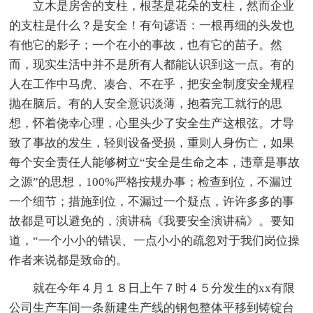
立木是房舍的支柱，根茎是花朵的支柱，然而企业
的支柱是什么？是安全！有句谚语：一根再细的头发也
有他它的影子；一个在小的事故，也有它的苗子。然
而，现实生活中并不是所有人都能认识到这一点。有的
人在工作中马虎、凑合、不在乎，把安全制度安全规程
抛在脑后。有的人安全意识淡薄，抱着完工就行的思
想，怀着侥幸心理，心里头少了安全生产这根弦。才导
致了事故的发生，轻则设备受损，重则人身伤亡，如果
每个安全责任人能够树立“安全是生命之本，违章是事故
之源”的思想，100%严格按规办事；检查到位，不漏过
一个细节；措施到位，不漏过一个疑点，许许多多的事
故都是可以避免的，演讲稿《我要安全演讲稿》。要知
道，“一个小小的错误、一点小小的疏忽对于我们岗位操
作者来说都是致命的。
就在今年４月１８日上午７时４５分发生的xx有限
公司生产车间一条新建生产线的钢包整体平移到铸锭台