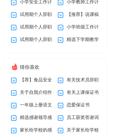
小学安全工作计
小学教师工作计
划
教学总结10篇
试用期个人辞职
【推荐】说课稿
划
划
试用期个人辞职
小学班级工作计
报告范文7篇
3篇
试用期个人辞职
精选下学期教学
报告范文汇总10篇
划范文
报告汇总九篇
总结三篇
猜你喜欢
【荐】食品安全
有关技术员辞职
关于自我介绍作
有关上课保证书
承诺书
报告四篇
一年级上册语文
恋爱保证书
文锦集8篇
集锦十篇
精选感谢领导感
员工获奖答谢词
教学计划模板汇总7
家长给学校的感
关于家长给学校
谢信合集七篇
篇