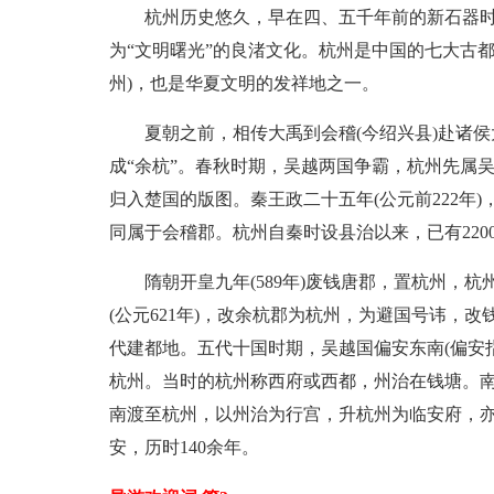
杭州历史悠久，早在四、五千年前的新石器
为“文明曙光”的良渚文化。杭州是中国的七大古
州)，也是华夏文明的发祥地之一。
夏朝之前，相传大禹到会稽(今绍兴县)赴诸侯大
成“余杭”。春秋时期，吴越两国争霸，杭州先属
归入楚国的版图。秦王政二十五年(公元前222年
同属于会稽郡。杭州自秦时设县治以来，已有220
隋朝开皇九年(589年)废钱唐郡，置杭州，
(公元621年)，改余杭郡为杭州，为避国号讳，
代建都地。五代十国时期，吴越国偏安东南(偏安
杭州。当时的杭州称西府或西都，州治在钱塘。南宋
南渡至杭州，以州治为行宫，升杭州为临安府，亦称“
安，历时140余年。