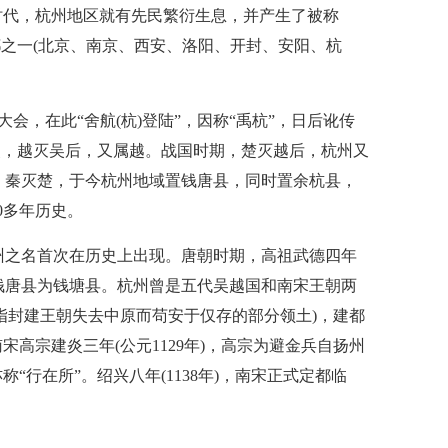
时代，杭州地区就有先民繁衍生息，并产生了被称
都之一(北京、南京、西安、洛阳、开封、安阳、杭
会，在此“舍航(杭)登陆”，因称“禹杭”，日后讹传
吴，越灭吴后，又属越。战国时期，楚灭越后，杭州又
)，秦灭楚，于今杭州地域置钱唐县，同时置余杭县，
0多年历史。
杭州之名首次在历史上出现。唐朝时期，高祖武德四年
改钱唐县为钱塘县。杭州曾是五代吴越国和南宋王朝两
指封建王朝失去中原而苟安于仅存的部分领土)，建都
高宗建炎三年(公元1129年)，高宗为避金兵自扬州
行在所”。绍兴八年(1138年)，南宋正式定都临