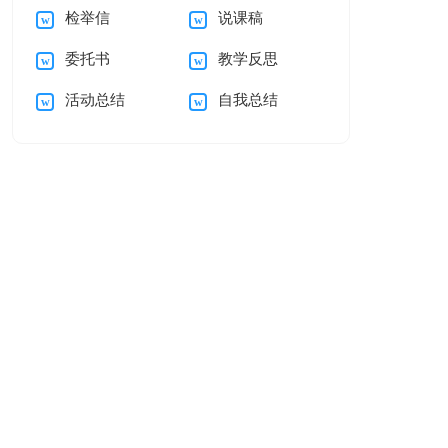
检举信
说课稿
谢信集合5篇
的感谢信汇编五篇
委托书
教学反思
活动总结
自我总结