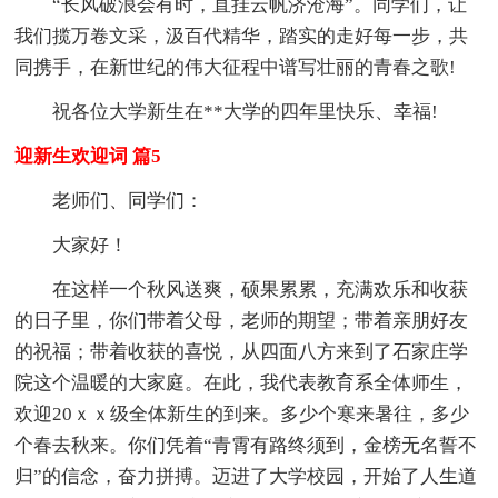
“长风破浪会有时，直挂云帆济沧海”。同学们，让
我们揽万卷文采，汲百代精华，踏实的走好每一步，共
同携手，在新世纪的伟大征程中谱写壮丽的青春之歌!
祝各位大学新生在**大学的四年里快乐、幸福!
迎新生欢迎词 篇5
老师们、同学们：
大家好！
在这样一个秋风送爽，硕果累累，充满欢乐和收获
的日子里，你们带着父母，老师的期望；带着亲朋好友
的祝福；带着收获的喜悦，从四面八方来到了石家庄学
院这个温暖的大家庭。在此，我代表教育系全体师生，
欢迎20ｘｘ级全体新生的到来。多少个寒来暑往，多少
个春去秋来。你们凭着“青霄有路终须到，金榜无名誓不
归”的信念，奋力拼搏。迈进了大学校园，开始了人生道