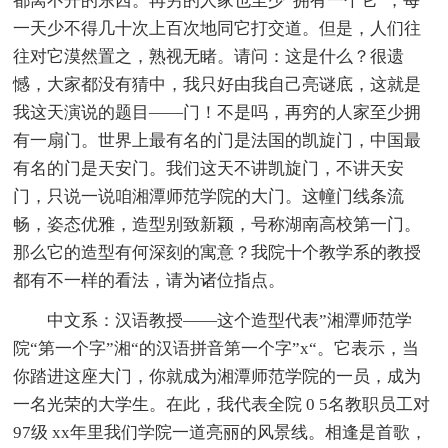
都离不开的东西。再穷的人家也至少”拥有一个它“，每
一天少不得几十次上百次地同它打交道。但是，人们往
往对它漠然置之，熟视无睹。请问：这是什么？很遗
憾，大家都没有猜中，我只好由我自己亮谜底，这就是
我这天演说的题目——门！不是吗，再穷的人家至少拥
有一扇门。世界上最有名的门是法国的凯旋门，中国最
有名的门是天安门。我们这天不讲凯旋门，不讲天安
门，只说一说咱湘潭师范学院的大门。这幢门线条流
畅，姿态优雅，造型别致新颖，号称湖南高校第一门。
那么它的造型有何深刻的寓意？我院十个教学系的教授
都有不一样的看法，请为诸位指点。
中文系：汉语教授——这个造型代表”湘潭师范学
院“第一个字”湘“的汉语拼音第一个字”x“。它表示，当
你踏进这座大门，你就成为湘潭师范学院的一员，成为
一名光荣的大学生。在此，我代表全院 0 5名教职员工对
97级 xx年里我们学院一道亮丽的风景线。相逢是首歌，