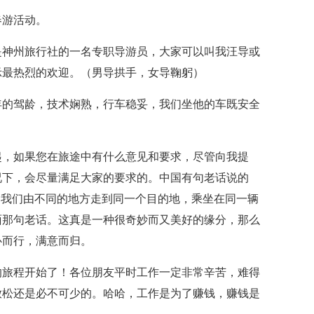
春游活动。
是神州旅行社的一名专职导游员，大家可以叫我汪导或
示最热烈的欢迎。（男导拱手，女导鞠躬）
年的驾龄，技术娴熟，行车稳妥，我们坐他的车既安全
起，如果您在旅途中有什么意见和要求，尽管向我提
况下，会尽量满足大家的要求的。中国有句老话说的
，我们由不同的地方走到同一个目的地，乘坐在同一辆
面那句老话。这真是一种很奇妙而又美好的缘分，那么
心而行，满意而归。
的旅程开始了！各位朋友平时工作一定非常辛苦，难得
放松还是必不可少的。哈哈，工作是为了赚钱，赚钱是