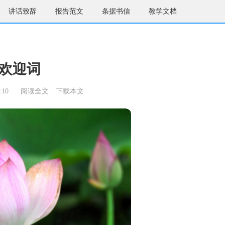
讲话致辞
报告范文
条据书信
教学文档
欢迎词
:10
阅读全文
下载本文