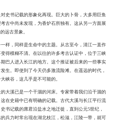
。
是对史书记载的形象化再现。巨大的卜骨，大多用巨鱼
型考古中尚未发现，为香炉石所独有。这从另一方面展
"的远古景象。
争一样，同样是生命中的主题。从古至今，清江一直作
事变得模糊不清。在以往的许多考古认证中，位于三峡
早期巴人进入长江的地方。这个推证被后来的一些事实
常发生。即使到了今天仍多激流险滩。在遥远的时代，
个大峡谷，这几乎是不可能的。
天的大溪已是一个干涸的河床。专家带着我们沿干涸的
。这在史籍中已有明确的记载。古代大溪与长江平行流
史书记载的廪君沿盐水之地迁徙，直到公元5世纪，
巴的兵力时常出现在湖北枝江，松滋，江陵一带，就可