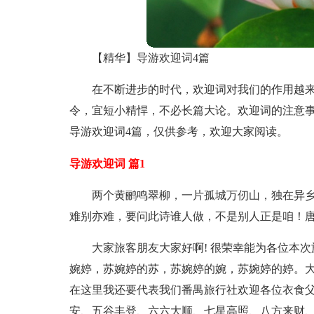
【精华】导游欢迎词4篇
在不断进步的时代，欢迎词对我们的作用越
令，宜短小精悍，不必长篇大论。欢迎词的注意
导游欢迎词4篇，仅供参考，欢迎大家阅读。
导游欢迎词 篇1
两个黄鹂鸣翠柳，一片孤城万仞山，独在异
难别亦难，要问此诗谁人做，不是别人正是咱！
大家旅客朋友大家好啊! 很荣幸能为各位本
婉婷，苏婉婷的苏，苏婉婷的婉，苏婉婷的婷。大
在这里我还要代表我们番禺旅行社欢迎各位衣食
安、五谷丰登、六六大顺、七星高照、八方来财、