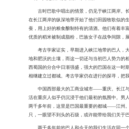
古时巴歌中唱出的情景，仍见于峡江两岸。
在长江两岸的纵深地带开始了他们田园牧歌似的
蚕，用上好的粮食酿制特有的清酒。他们有着丰
优质的稻米被制成脂粉，巴族女子在战争间隙，
考古学家证实，早期进入峡江地带的巴人，
地和肥沃的土壤，而这一切还与当初巴人势力的
西蜀国的分合中日渐强盛，强大的巴国在这一时
相继建立过都城。考古学家仍在进行的探寻，把
中国西部最大的工商业城市――重庆。长江
活在重庆人似乎仍沉浸于他们最初的氛围中。男
两千多年前，这里是巴国最重要的都城――江州
只，一眼望不到头的石级，或许能带给我们关于
两千多年前的巴人和今天的我们生活在同一