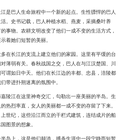
长江是巴人生命旅程中一个新的起点。生性骠悍的巴人
生活。史书记载，巴人种植水稻、燕麦，采摘桑叶养
富的事物。农耕文明改变了他们一成不变的生活方式，
展示着她们短暂的美丽。
大多在长江的支流上建立他们的家园。这里有平缓的台
相对薄弱有关。春秋战国之交，巴人在与江汉楚国、川
期可谓如日中天。他们在长江边的丰都、忠县，涪陵都
我们带进扑朔迷离的氛围中。
与嘉陵江在这里神奇交汇，勾勒出一座美丽的半岛。生
人的热烈率直，女人的美丽都一成不变的存留了下来。
。上世纪，这些沿江而立的干栏式建筑，连结成片的船
巴国图景的想象。
个半岛上，这是他们颠沛，搏杀生涯中一段宁静而短暂