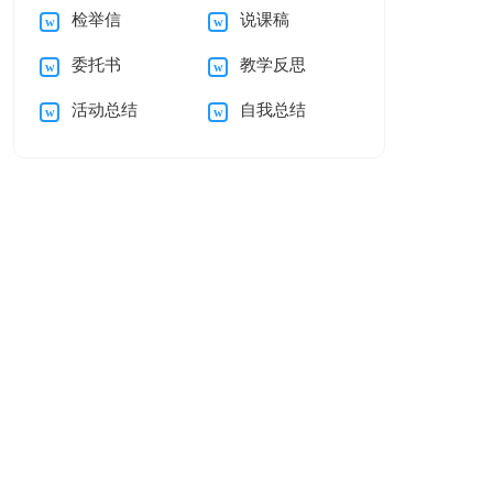
检举信
说课稿
谢信集合5篇
的感谢信汇编五篇
委托书
教学反思
活动总结
自我总结