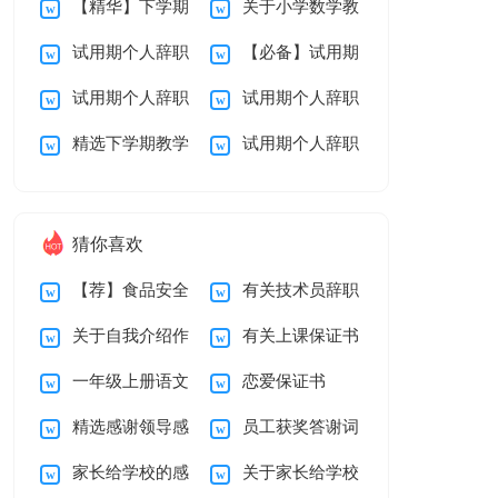
【精华】下学期
关于小学数学教
报告汇总九篇
总结三篇
试用期个人辞职
【必备】试用期
教学总结九篇
学总结范文汇总8篇
试用期个人辞职
试用期个人辞职
报告范文汇总九篇
个人辞职报告4篇
精选下学期教学
试用期个人辞职
报告范文汇总5篇
报告范文汇总7篇
总结范文锦集十篇
报告范文锦集5篇
猜你喜欢
【荐】食品安全
有关技术员辞职
关于自我介绍作
有关上课保证书
承诺书
报告四篇
一年级上册语文
恋爱保证书
文锦集8篇
集锦十篇
精选感谢领导感
员工获奖答谢词
教学计划模板汇总7
家长给学校的感
关于家长给学校
谢信合集七篇
篇