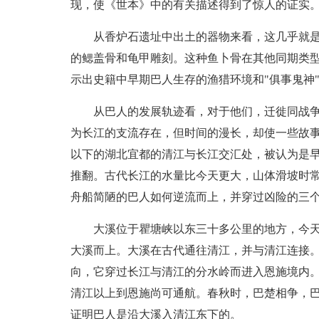
现，使《世本》中的有关描述得到了惊人的证实
从香炉石遗址中出土的器物来看，这几乎就
的鳃盖骨和龟甲雕刻。这种鱼卜骨在其他同期类
示出史籍中早期巴人生存的渔猎环境和"俱事鬼神
从巴人的发展轨迹看，对于他们，迁徙同战
为长江的支流存在，但时间的漫长，却使一些故
以下的湖北宜都的清江与长江交汇处，被认为是
推翻。古代长江的水量比今天更大，山体滑坡时
舟船简陋的巴人如何逆流而上，并穿过凶险的三
大溪位于瞿塘峡以东三十多公里的地方，今
大溪而上。大溪在古代通往清江，并与清江连接
向，它穿过长江与清江的分水岭而进入恩施境内。
清江以上到恩施尚可通航。春秋时，巴楚相争，
证明巴人是沿大溪入清江东下的。