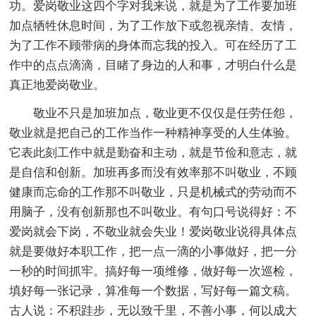
功。爱岗敬业这四个字对我来说，就是为了工作要加班
加点牺牲休息时间，为了工作放下或忽视亲情、友情，
为了工作不顾带病的身体而忘我的投入。可在经历了工
作中的点点滴滴，目睹了身边的人和事，才明白什么是
真正地爱岗敬业。
敬业不只是加班加点，敬业更不仅仅是任劳任怨，
敬业就是把自己的工作当作一种精神享受的人生体验。
它表此刻工作中就是勤奋和主动，就是节俭和意志，就
是自信和创新。加班再多而没有效率那不叫敬业，不顾
健康而忘命的工作那不叫敬业，只是机械式的劳动而不
用脑子，没有创新那也不叫敬业。有句口号说得好：不
爱岗就会下岗，不敬业就会失业！爱岗敬业说得具体点
就是要做好本职工作，把一点一滴的小事做好，把一分
一秒的时间抓牢。搞好每一项维修，做好每一次巡检，
填好每一张记录，算准每一个数据，写好每一篇文稿。
古人说：不积跬步，无以致千里，不善小事，何以成大