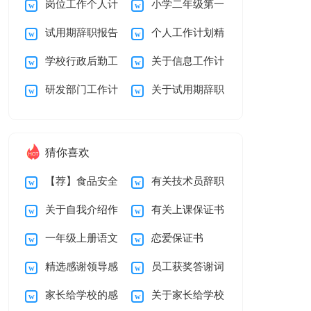
岗位工作个人计
小学二年级第一
划
学期家长工作计划
试用期辞职报告
个人工作计划精
划
学期班主任工作计划
学校行政后勤工
关于信息工作计
模板十篇
选15篇
研发部门工作计
关于试用期辞职
作计划
划四篇
划
报告模板汇总7篇
猜你喜欢
【荐】食品安全
有关技术员辞职
关于自我介绍作
有关上课保证书
承诺书
报告四篇
一年级上册语文
恋爱保证书
文锦集8篇
集锦十篇
精选感谢领导感
员工获奖答谢词
教学计划模板汇总7
家长给学校的感
关于家长给学校
谢信合集七篇
篇