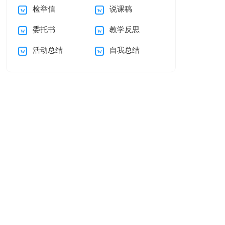
检举信
说课稿
谢信集合5篇
的感谢信汇编五篇
委托书
教学反思
活动总结
自我总结